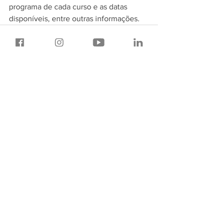
programa de cada curso e as datas 
disponíveis, entre outras informações.
Comentários
Escreva um comentário
Tecnologia
Whatsapp:
(11) 94481-4783
E-mail:
cursos@lrmg.com.br