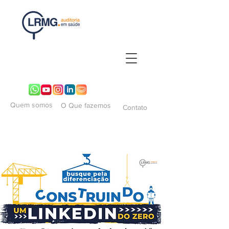
Quem somos
O Que fazemos
Contato