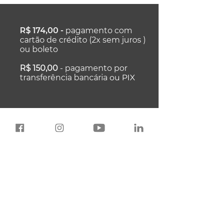
R$ 174,00 -
pagamento com
cartão de crédito (2x sem juros )
ou boleto
R$ 150,00
- pagamento por
transferência bancária
ou PIX
Investimento análise individual
do seu perfil Linkedin com a
professora Luciane Mandia após
o curso