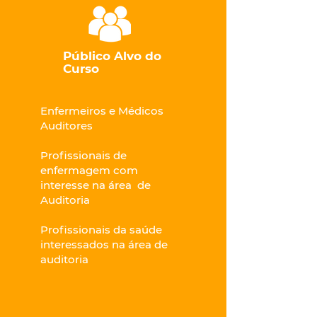
Público Alvo do
Curso
Enfermeiros e Médicos
Auditores
P
rofissionais de
enfermagem com
interesse na área de
Auditoria
Profissionais da saúde
interessados na área de
auditoria