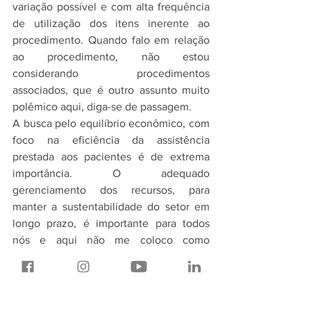
variação possível e com alta frequência 
de utilização dos itens inerente ao 
procedimento. Quando falo em relação 
ao procedimento, não estou 
considerando procedimentos 
associados, que é outro assunto muito 
polêmico aqui, diga-se de passagem.
A busca pelo equilíbrio econômico, com 
foco na eficiência da assistência 
prestada aos pacientes é de extrema 
importância. O adequado 
gerenciamento dos recursos, para 
manter a sustentabilidade do setor em 
longo prazo, é importante para todos 
nós e aqui não me coloco como 
operadora ou prestador, não. A minha 
preocupação é comigo, com a minha 
família e com os milhões de brasileiros 
que precisam do sistema de saúde 