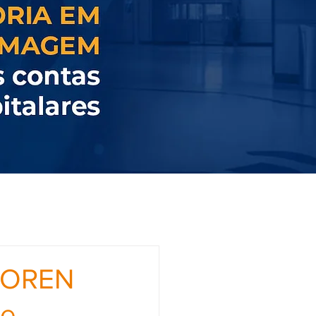
 COREN
re