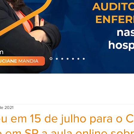
 de 2021
u em 15 de julho para o
 em SP a aula online sob