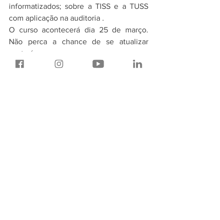
informatizados; sobre a TISS e a TUSS 
com aplicação na auditoria .
O curso acontecerá dia 25 de março. 
Não perca a chance de se atualizar 
nesta área.
Reserve já sua vaga!
Referências
1. Araial, AMP et al . Sistema Inteligente 
para apoio em Auditoria de Contas 
Médicas. J. Health Inform. 2016 Abril-
Junho; 8(2):49-56
2. Grossi LM, Pisa IT, Marin HF. 
Oncoaudit: desenvolvimento e avaliação 
de aplicativo para enfermeiros auditores. 
Acta Paul Enferm. 2014; 27(2):179-85.
3. Grossi LM, Ikeda EMS. Informática em 
saúde. In: Rodrigues Junior V, Oliveira 
KRD. Auditoria em 